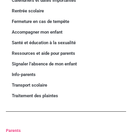
Calendriers et dates importantes
Rentrée scolaire
À l'école on
Fermeture en cas de tempête
bouge!
Accompagner mon enfant
Santé et éducation à la sexualité
Ressources et aide pour parents
Signaler l’absence de mon enfant
Info-parents
Transport scolaire
Traitement des plaintes
Parents